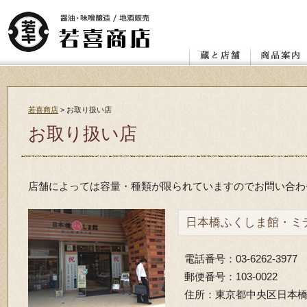
店舗
レンガ蔵と蔵座敷
若喜.昭和館
赤べこ絵付け体験教室
醤油
味噌
喜多方の地
カタログ ダ
お客様の声
若喜商店
>
お取り扱い店
お取り扱い店
店舗によっては容量・種類が限られていますのでお問い合わ
日本橋ふくしま館・ミ
電話番号：03-6262-3977
郵便番号：103-0022
住所：東京都中央区日本橋室